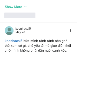
Show More
Like
Reply
keonhacai5
May 26
keonhacai5
 bữa mình rảnh rảnh nên ghé 
thử xem có gì, chủ yếu tò mò giao diện thôi 
chứ mình không phải dân ngồi canh kèo. 
Vào cái thấy họ để bảng kèo nhà cái với tỷ 
lệ odds cập nhật liên tục, nhìn số nhảy theo 
thời gian thực nên đỡ cảm giác “bài cũ”. 
Mình cũng lướt qua phần giải thích thuật 
ngữ, kiểu kèo châu Á handicap nói khá dễ 
hiểu, đọc vài dòng là nắm được…
Show More
Like
Reply