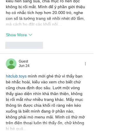
kiểu nền sáng sủa, chia mục rõ nên đọc 
không bị rối mắt. Mình để ý phần giới thiệu 
họ có nhắc tích hợp hơn 20.000 trò, nghe 
con số là tưởng trang sẽ nhồi nhét dữ lắm, 
mà cách họ đặt các khối nội…
Show More
Like
Reply
Guest
Jun 24
hitclub.toys
 mình mới ghé thử vì thấy bạn 
bè nhắc hoài, kiểu vào xem cho biết chứ 
cũng chưa định đọc sâu. Lướt một vòng 
thấy giao diện nhìn khá thân thiện, không 
bị rối mắt như nhiều trang khác. Mấy mục 
thông tin được chia khối rõ ràng nên kéo 
xuống là biết mình đang ở phần nào, 
không phải mò menu mãi. Mình có thử mở 
trên điện thoại luôn thì thấy ổn, chữ không 
bị bé quá…