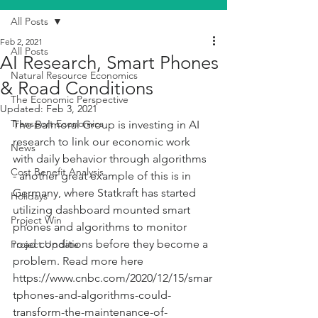
All Posts
Feb 2, 2021
All Posts
AI Research, Smart Phones
Natural Resource Economics
& Road Conditions
The Economic Perspective
Updated:
Feb 3, 2021
Transport Economics
The Balmoral Group is investing in AI 
research to link our economic work 
News
with daily behavior through algorithms 
Cost Benefit Analysis
- another great example of this is in 
Germany, where Statkraft has started 
Holidays
utilizing dashboard mounted smart 
Project Win
phones and algorithms to monitor 
road conditions before they become a 
Project Update
problem. Read more here 
https://www.cnbc.com/2020/12/15/smar
tphones-and-algorithms-could-
transform-the-maintenance-of-