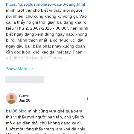
https://xosoplus.mobi/soi-cau-3-cang.html
mình lướt thử cho biết vì thấy mọi người 
nói nhiều, chứ cũng không kỳ vọng gì. Vào 
cái là thấy họ ghi thời gian bài đăng khá rõ 
kiểu “Thứ 2, 20/07/2026 - 06:00”, nên mình 
biết ngay đang xem đúng ngày nào, không 
bị rối. Mình thích nhất là có “Mục lục” đặt 
ngay đầu bài, bấm phát nhảy xuống đoạn 
cần đọc luôn, khỏi kéo dài mệt tay. Phần 
giải thích “3 càng là gì?” cũng…
Show More
Like
Reply
Guest
Jun 26
ball88.blog
 mình cũng vừa ghé qua xem 
thử vì thấy mọi người bàn tán, chủ yếu tò 
mò giao diện thôi chứ không đăng ký gì. 
Lướt một vòng thấy trang làm khá dễ chịu, 